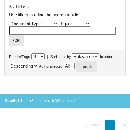
Add filters:
Use filters to refine the search results.
|
Results/Page
Sort items by
In order
Authors/record
Results 1-1 of 1 (Search time: 0.002 seconds).
previous
1
next