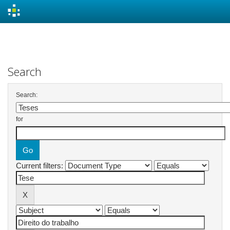
Skip
navigation
Search
Search:
for
Current filters: