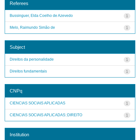
Referees
Bussinguer, Elda Coelho de Azevedo
1
Melo, Raimundo Simão de
1
Subject
Direitos da personalidade
1
Direitos fundamentais
1
CNPq
CIENCIAS SOCIAIS APLICADAS
1
CIENCIAS SOCIAIS APLICADAS::DIREITO
1
Institution