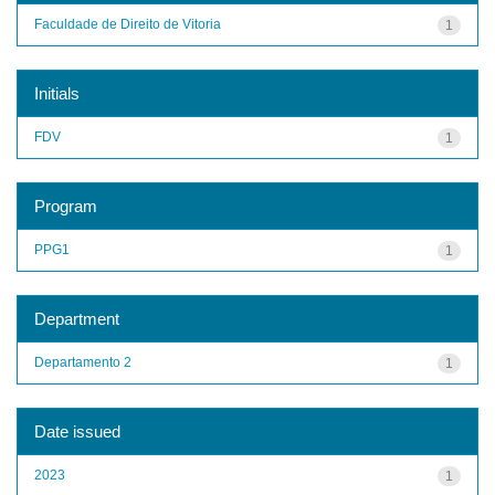
Faculdade de Direito de Vitoria
1
Initials
FDV
1
Program
PPG1
1
Department
Departamento 2
1
Date issued
2023
1