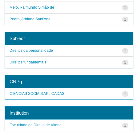
Melo, Raimundo Simão de
1
Pedra, Adriano Sant'Ana
1
Subject
Direitos da personalidade
1
Direitos fundamentais
1
CNPq
CIENCIAS SOCIAIS APLICADAS
1
Institution
Faculdade de Direito de Vitoria
1