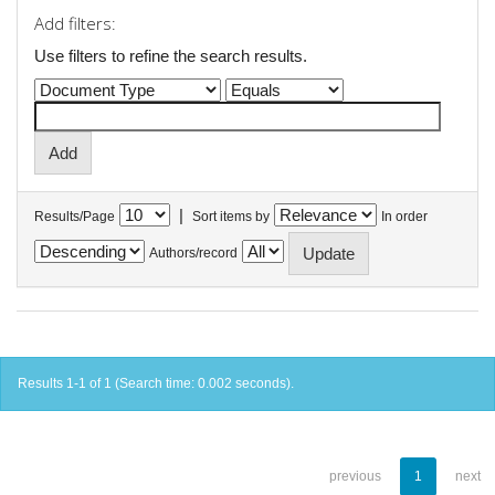
Add filters:
Use filters to refine the search results.
|
Results/Page
Sort items by
In order
Authors/record
Results 1-1 of 1 (Search time: 0.002 seconds).
previous
1
next