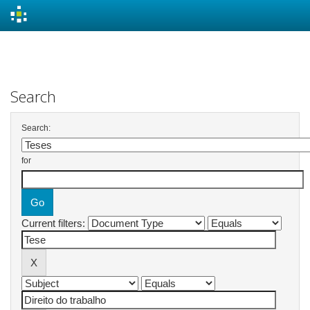
Skip
navigation
Search
Search:
for
Current filters: