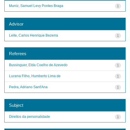
Muniz, Samuel Levy Pontes Braga
1
Advisor
Leite, Carlos Henrique Bezerra
1
Referees
Bussinguer, Elda Coelho de Azevedo
1
Lucena Filho, Humberto Lima de
1
Pedra, Adriano Sant'Ana
1
Subject
Direitos da personalidade
1