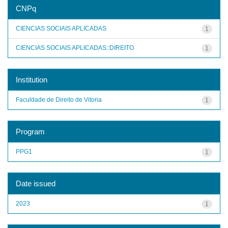
CNPq
CIENCIAS SOCIAIS APLICADAS
1
CIENCIAS SOCIAIS APLICADAS::DIREITO
1
Institution
Faculdade de Direito de Vitoria
1
Program
PPG1
1
Date issued
2023
1