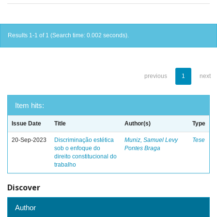
Results 1-1 of 1 (Search time: 0.002 seconds).
previous
1
next
Item hits:
Issue Date
Title
Author(s)
Type
20-Sep-2023
Discriminação estética
Muniz, Samuel Levy
Tese
sob o enfoque do
Pontes Braga
direito constitucional do
trabalho
Discover
Author