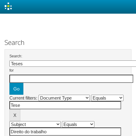
Skip
navigation
Search
Search:
for
Current filters: