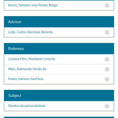
Muniz, Samuel Levy Pontes Braga
1
Advisor
Leite, Carlos Henrique Bezerra
1
Referees
Lucena Filho, Humberto Lima de
1
Melo, Raimundo Simão de
1
Pedra, Adriano Sant'Ana
1
Subject
Direitos da personalidade
1