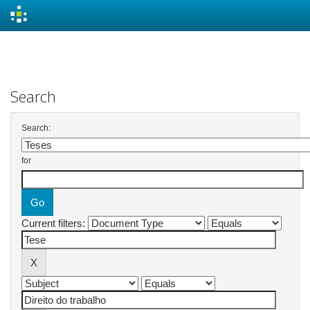
Skip
navigation
Search
Search:
for
Current filters: