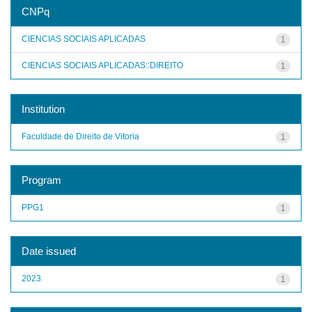
CNPq
CIENCIAS SOCIAIS APLICADAS
1
CIENCIAS SOCIAIS APLICADAS::DIREITO
1
Institution
Faculdade de Direito de Vitoria
1
Program
PPG1
1
Date issued
2023
1