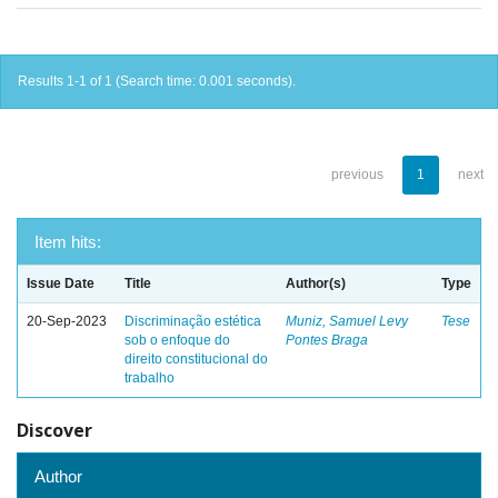
Results 1-1 of 1 (Search time: 0.001 seconds).
previous
1
next
Item hits:
Issue Date
Title
Author(s)
Type
20-Sep-2023
Discriminação estética
Muniz, Samuel Levy
Tese
sob o enfoque do
Pontes Braga
direito constitucional do
trabalho
Discover
Author