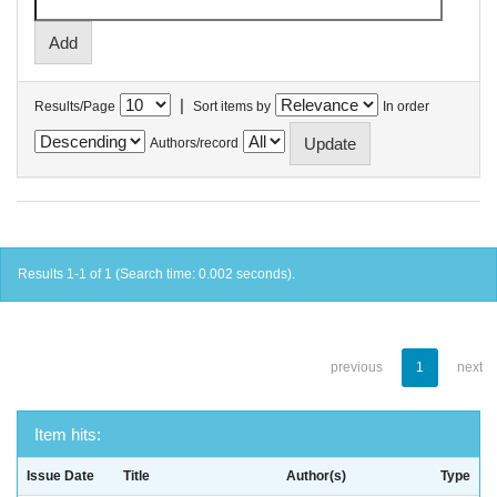
|
Results/Page
Sort items by
In order
Authors/record
Results 1-1 of 1 (Search time: 0.002 seconds).
previous
1
next
Item hits:
Issue Date
Title
Author(s)
Type