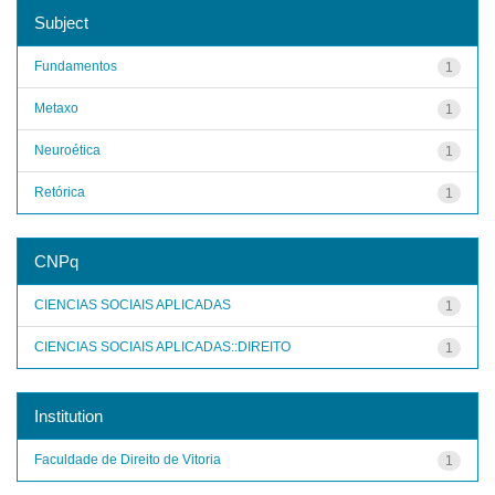
Subject
Fundamentos
1
Metaxo
1
Neuroética
1
Retórica
1
CNPq
CIENCIAS SOCIAIS APLICADAS
1
CIENCIAS SOCIAIS APLICADAS::DIREITO
1
Institution
Faculdade de Direito de Vitoria
1