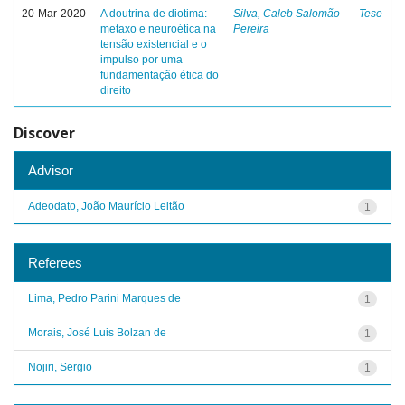
20-Mar-2020
A doutrina de diotima:
Silva, Caleb Salomão
Tese
metaxo e neuroética na
Pereira
tensão existencial e o
impulso por uma
fundamentação ética do
direito
Discover
Advisor
Adeodato, João Maurício Leitão
1
Referees
Lima, Pedro Parini Marques de
1
Morais, José Luis Bolzan de
1
Nojiri, Sergio
1