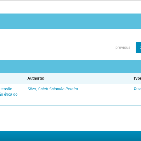
previous
Author(s)
Typ
a tensão
Silva, Caleb Salomão Pereira
Tes
o ética do