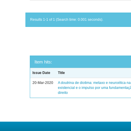
Results 1-1 of 1 (Search time: 0.001 seconds).
Item hits:
Issue Date
Title
20-Mar-2020
A doutrina de diotima: metaxo e neuroética n
existencial e o impulso por uma fundamentaçã
direito