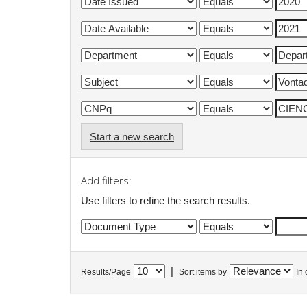
Start a new search
Add filters:
Use filters to refine the search results.
|
Results/Page
Sort items by
In 