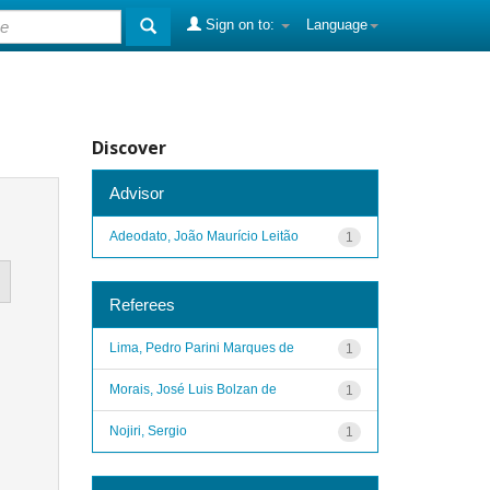
Sign on to:
Language
Discover
Advisor
Adeodato, João Maurício Leitão
1
Referees
Lima, Pedro Parini Marques de
1
Morais, José Luis Bolzan de
1
Nojiri, Sergio
1