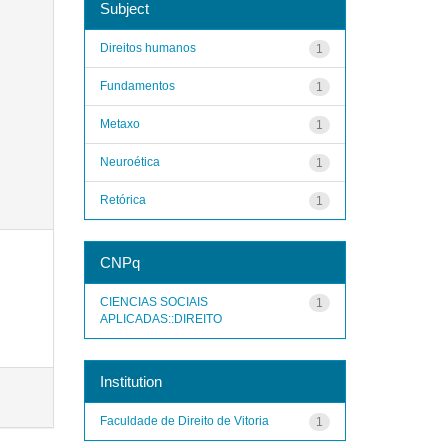
Subject
Direitos humanos
1
Fundamentos
1
Metaxo
1
Neuroética
1
Retórica
1
CNPq
CIENCIAS SOCIAIS
1
APLICADAS::DIREITO
Institution
Faculdade de Direito de Vitoria
1