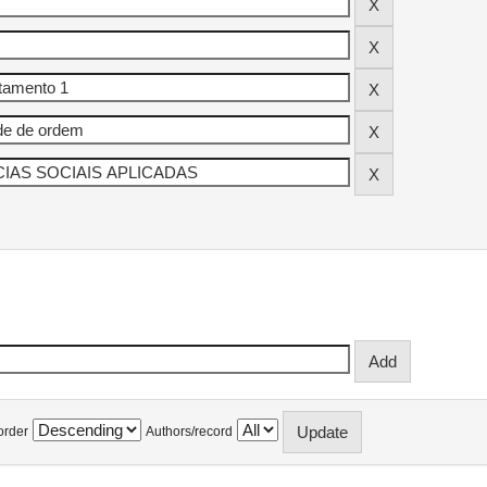
order
Authors/record