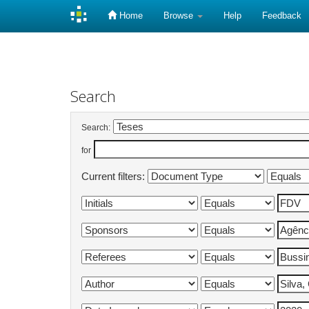
Home
Browse
Help
Feedback
Skip
navigation
Search
Search:
for
Current filters: