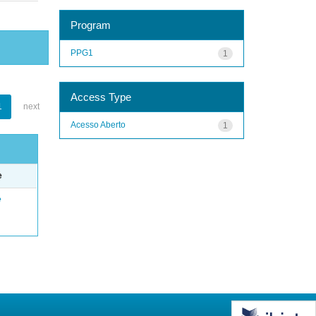
Program
PPG1
1
Access Type
1
next
Acesso Aberto
1
e
e