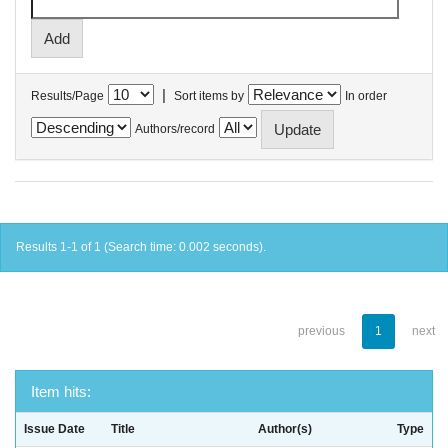
|
Results/Page
Sort items by
In order
Authors/record
Results 1-1 of 1 (Search time: 0.002 seconds).
previous
1
next
Item hits:
Issue Date
Title
Author(s)
Type