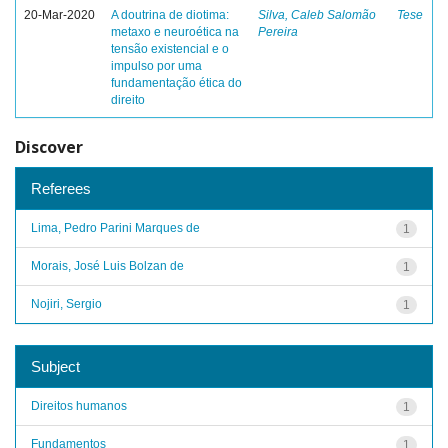
20-Mar-2020
A doutrina de diotima:
Silva, Caleb Salomão
Tese
metaxo e neuroética na
Pereira
tensão existencial e o
impulso por uma
fundamentação ética do
direito
Discover
Referees
Lima, Pedro Parini Marques de
1
Morais, José Luis Bolzan de
1
Nojiri, Sergio
1
Subject
Direitos humanos
1
Fundamentos
1