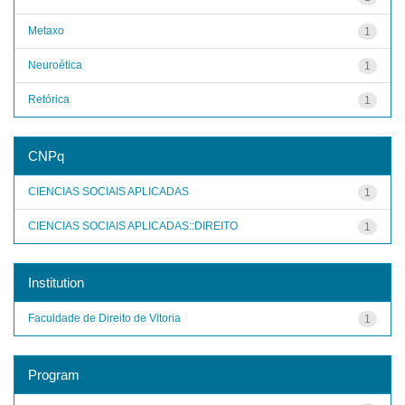
Metaxo
1
Neuroética
1
Retórica
1
CNPq
CIENCIAS SOCIAIS APLICADAS
1
CIENCIAS SOCIAIS APLICADAS::DIREITO
1
Institution
Faculdade de Direito de Vitoria
1
Program