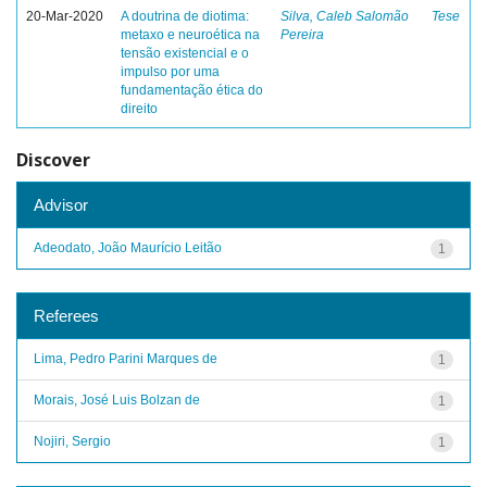
20-Mar-2020
A doutrina de diotima:
Silva, Caleb Salomão
Tese
metaxo e neuroética na
Pereira
tensão existencial e o
impulso por uma
fundamentação ética do
direito
Discover
Advisor
Adeodato, João Maurício Leitão
1
Referees
Lima, Pedro Parini Marques de
1
Morais, José Luis Bolzan de
1
Nojiri, Sergio
1