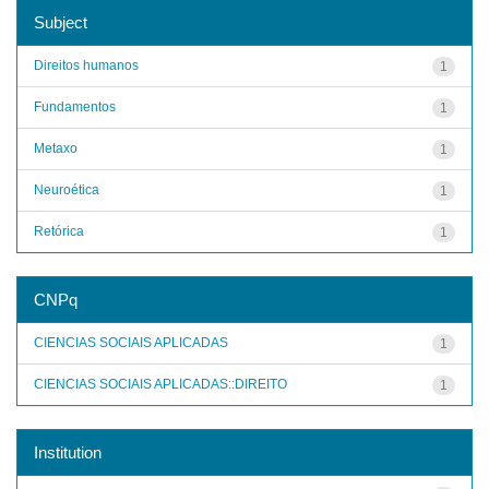
Subject
Direitos humanos
1
Fundamentos
1
Metaxo
1
Neuroética
1
Retórica
1
CNPq
CIENCIAS SOCIAIS APLICADAS
1
CIENCIAS SOCIAIS APLICADAS::DIREITO
1
Institution