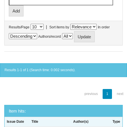
|
Results/Page
Sort items by
In order
Authors/record
Results 1-1 of 1 (Search time: 0.002 seconds).
previous
1
next
Item hits:
Issue Date
Title
Author(s)
Type