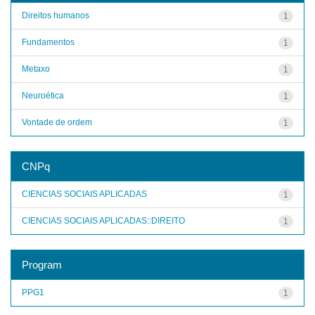
Direitos humanos
1
Fundamentos
1
Metaxo
1
Neuroética
1
Vontade de ordem
1
CNPq
CIENCIAS SOCIAIS APLICADAS
1
CIENCIAS SOCIAIS APLICADAS::DIREITO
1
Program
PPG1
1