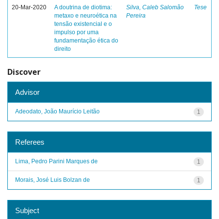
20-Mar-2020
A doutrina de diotima:
Silva, Caleb Salomão
Tese
metaxo e neuroética na
Pereira
tensão existencial e o
impulso por uma
fundamentação ética do
direito
Discover
Advisor
Adeodato, João Maurício Leitão
1
Referees
Lima, Pedro Parini Marques de
1
Morais, José Luis Bolzan de
1
Subject