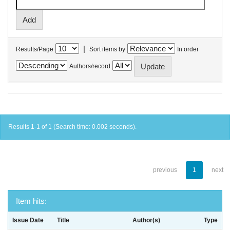
|
Results/Page
Sort items by
In order
Authors/record
Results 1-1 of 1 (Search time: 0.002 seconds).
previous
1
next
Item hits:
Issue Date
Title
Author(s)
Type