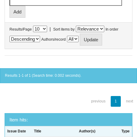
|
Results/Page
Sort items by
In order
Authors/record
Results 1-1 of 1 (Search time: 0.002 seconds).
previous
1
next
Item hits:
Issue Date
Title
Author(s)
Type