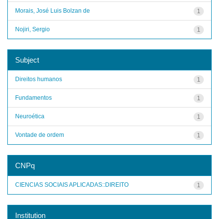
Morais, José Luis Bolzan de
1
Nojiri, Sergio
1
Subject
Direitos humanos
1
Fundamentos
1
Neuroética
1
Vontade de ordem
1
CNPq
CIENCIAS SOCIAIS APLICADAS::DIREITO
1
Institution