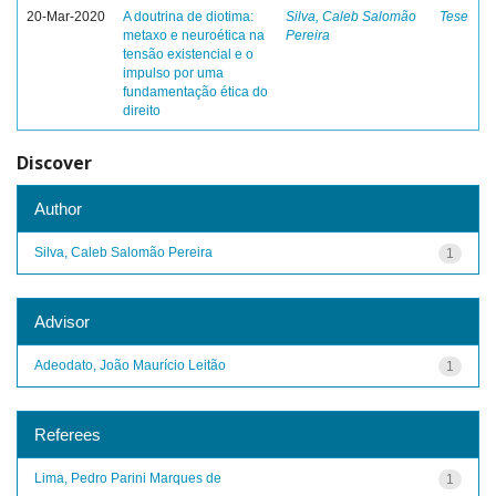
20-Mar-2020
A doutrina de diotima:
Silva, Caleb Salomão
Tese
metaxo e neuroética na
Pereira
tensão existencial e o
impulso por uma
fundamentação ética do
direito
Discover
Author
Silva, Caleb Salomão Pereira
1
Advisor
Adeodato, João Maurício Leitão
1
Referees
Lima, Pedro Parini Marques de
1