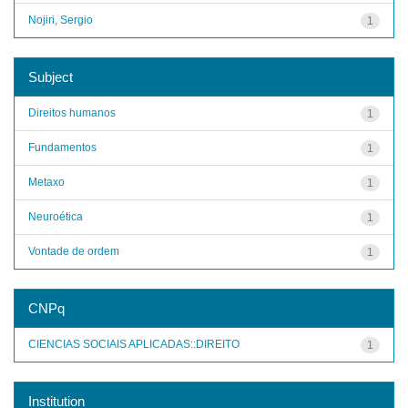
Nojiri, Sergio
1
Subject
Direitos humanos
1
Fundamentos
1
Metaxo
1
Neuroética
1
Vontade de ordem
1
CNPq
CIENCIAS SOCIAIS APLICADAS::DIREITO
1
Institution