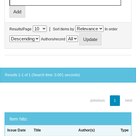
|
Results/Page
Sort items by
In order
Authors/record
Results 1-1 of 1 (Search time: 0.001 seconds).
previous
1
next
Item hits:
Issue Date
Title
Author(s)
Type