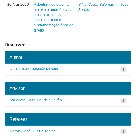
20-Mar-2020
A doutrina de diotima:
Silva, Caleb Salomão
Tese
metaxo e neuroética na
Pereira
tensão existencial e o
impulso por uma
fundamentação ética do
direito
Discover
Author
Silva, Caleb Salomão Pereira
1
Advisor
Adeodato, João Maurício Leitão
1
Referees
Morais, José Luis Bolzan de
1