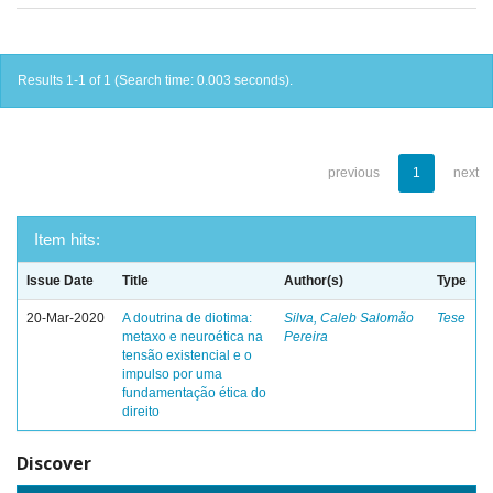
Results 1-1 of 1 (Search time: 0.003 seconds).
previous
1
next
Item hits:
Issue Date
Title
Author(s)
Type
20-Mar-2020
A doutrina de diotima:
Silva, Caleb Salomão
Tese
metaxo e neuroética na
Pereira
tensão existencial e o
impulso por uma
fundamentação ética do
direito
Discover