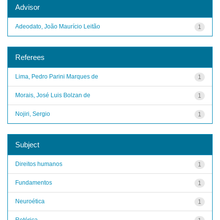
Advisor
Adeodato, João Maurício Leitão
1
Referees
Lima, Pedro Parini Marques de
1
Morais, José Luis Bolzan de
1
Nojiri, Sergio
1
Subject
Direitos humanos
1
Fundamentos
1
Neuroética
1
Retórica