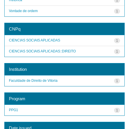
1
Vontade de ordem
1
CNPq
CIENCIAS SOCIAIS APLICADAS
1
CIENCIAS SOCIAIS APLICADAS::DIREITO
1
Institution
Faculdade de Direito de Vitoria
1
Program
PPG1
1
Date issued