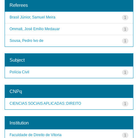
Referees
Brasil Júnior, Samuel Meira
1
Ommati, José Emílio Medauar
1
Sousa, Pedro Ivo de
1
Subject
Polícia Civil
1
CNPq
CIENCIAS SOCIAIS APLICADAS::DIREITO
1
Institution
Faculdade de Direito de Vitoria
1