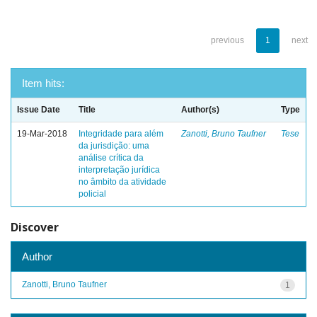
previous
1
next
Item hits:
Issue Date
Title
Author(s)
Type
19-Mar-2018
Integridade para além
Zanotti, Bruno Taufner
Tese
da jurisdição: uma
análise crítica da
interpretação jurídica
no âmbito da atividade
policial
Discover
Author
Zanotti, Bruno Taufner
1