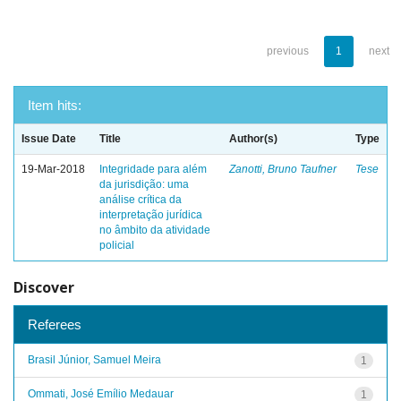
previous
1
next
Item hits:
Issue Date
Title
Author(s)
Type
19-Mar-2018
Integridade para além
Zanotti, Bruno Taufner
Tese
da jurisdição: uma
análise crítica da
interpretação jurídica
no âmbito da atividade
policial
Discover
Referees
Brasil Júnior, Samuel Meira
1
Ommati, José Emílio Medauar
1