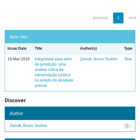
previous
1
next
Item hits:
Issue Date
Title
Author(s)
Type
19-Mar-2018
Integridade para além
Zanotti, Bruno Taufner
Tese
da jurisdição: uma
análise crítica da
interpretação jurídica
no âmbito da atividade
policial
Discover
Author
Zanotti, Bruno Taufner
1