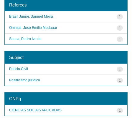
Referees
Brasil Júnior, Samuel Meira
1
Ommati, José Emílio Medauar
1
Sousa, Pedro Ivo de
1
Subject
Polícia Civil
1
Positivismo jurídico
1
CNPq
CIENCIAS SOCIAIS APLICADAS
1