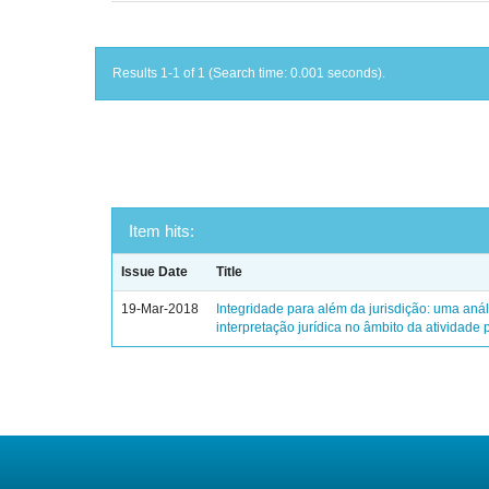
Results 1-1 of 1 (Search time: 0.001 seconds).
Item hits:
Issue Date
Title
19-Mar-2018
Integridade para além da jurisdição: uma análi
interpretação jurídica no âmbito da atividade p