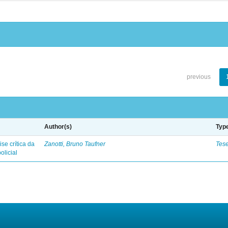
previous
Author(s)
Typ
se crítica da
Zanotti, Bruno Taufner
Tes
olicial