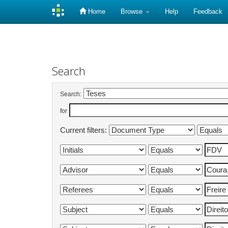
Home
Browse
Help
Feedback
Skip
navigation
Search
Search:
for
Current filters: