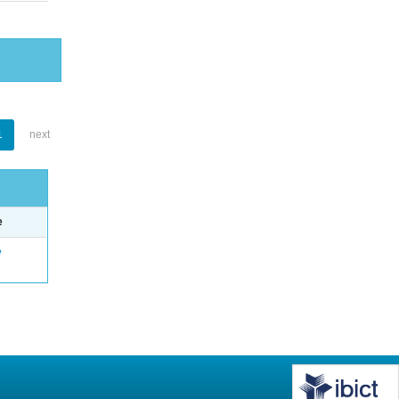
1
next
e
e