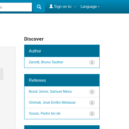
Sign on to:
Language
Discover
Author
Zanotti, Bruno Taufner
1
Referees
Brasil Júnior, Samuel Meira
1
Ommati, José Emílio Medauar
1
Sousa, Pedro Ivo de
1