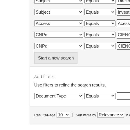
Start a new search
Add filters:
Use filters to refine the search results.
|
Results/Page
Sort items by
In 