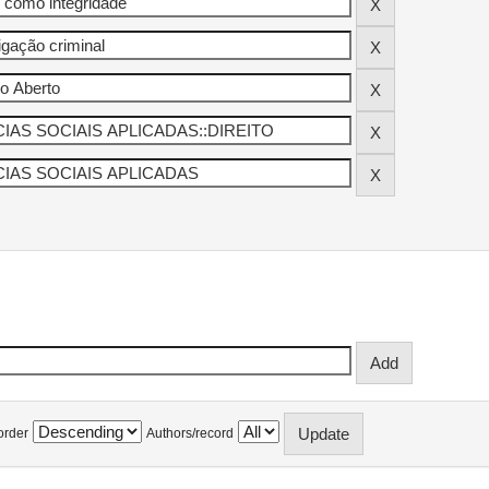
order
Authors/record