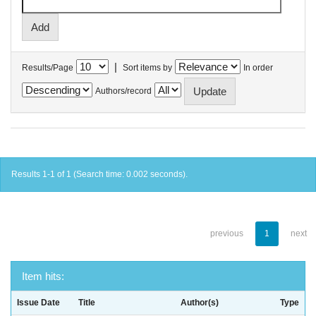
|
Results/Page
Sort items by
In order
Authors/record
Results 1-1 of 1 (Search time: 0.002 seconds).
previous
1
next
Item hits:
Issue Date
Title
Author(s)
Type