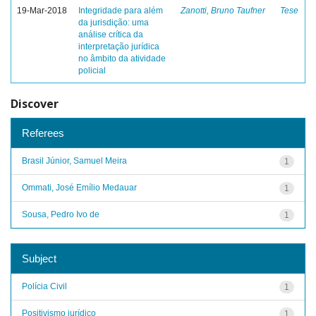
19-Mar-2018
Integridade para além
Zanotti, Bruno Taufner
Tese
da jurisdição: uma
análise crítica da
interpretação jurídica
no âmbito da atividade
policial
Discover
Referees
Brasil Júnior, Samuel Meira
1
Ommati, José Emílio Medauar
1
Sousa, Pedro Ivo de
1
Subject
Polícia Civil
1
Positivismo jurídico
1