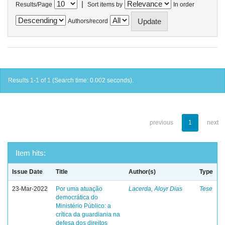
|
Results/Page
Sort items by
In order
Authors/record
Results 1-1 of 1 (Search time: 0.002 seconds).
previous
1
next
Item hits:
Issue Date
Title
Author(s)
Type
23-Mar-2022
Por uma atuação
Lacerda, Aloyr Dias
Tese
democrática do
Ministério Público: a
crítica da guardiania na
defesa dos direitos