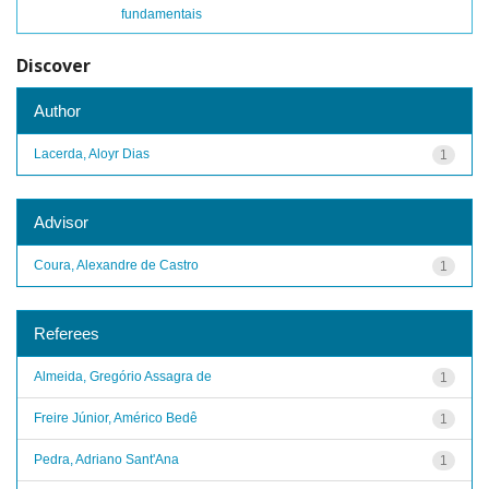
fundamentais
Discover
Author
Lacerda, Aloyr Dias
1
Advisor
Coura, Alexandre de Castro
1
Referees
Almeida, Gregório Assagra de
1
Freire Júnior, Américo Bedê
1
Pedra, Adriano Sant'Ana
1