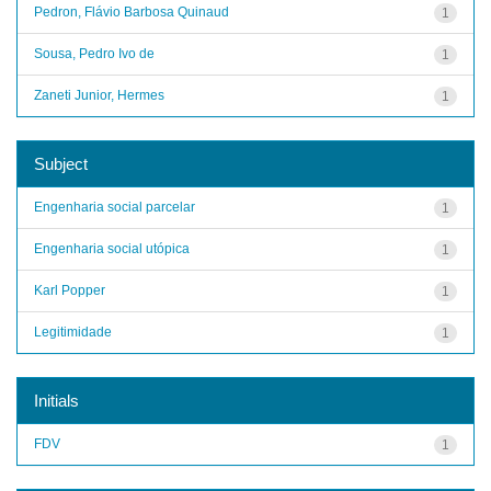
Pedron, Flávio Barbosa Quinaud
1
Sousa, Pedro Ivo de
1
Zaneti Junior, Hermes
1
Subject
Engenharia social parcelar
1
Engenharia social utópica
1
Karl Popper
1
Legitimidade
1
Initials
FDV
1