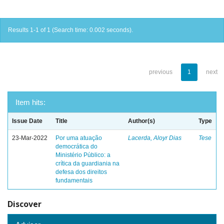
Results 1-1 of 1 (Search time: 0.002 seconds).
previous
1
next
Item hits:
Issue Date
Title
Author(s)
Type
23-Mar-2022
Por uma atuação
Lacerda, Aloyr Dias
Tese
democrática do
Ministério Público: a
crítica da guardiania na
defesa dos direitos
fundamentais
Discover