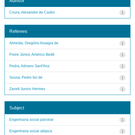
Advisor
Coura, Alexandre de Castro
1
Referees
Almeida, Gregório Assagra de
1
Freire Júnior, Américo Bedê
1
Pedra, Adriano Sant'Ana
1
Sousa, Pedro Ivo de
1
Zaneti Junior, Hermes
1
Subject
Engenharia social parcelar
1
Engenharia social utópica
1