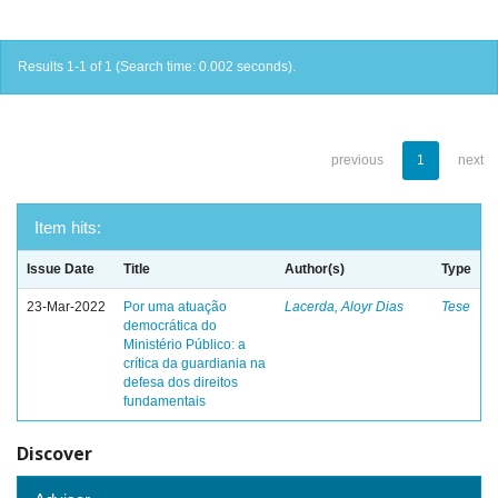
Results 1-1 of 1 (Search time: 0.002 seconds).
previous
1
next
Item hits:
Issue Date
Title
Author(s)
Type
23-Mar-2022
Por uma atuação
Lacerda, Aloyr Dias
Tese
democrática do
Ministério Público: a
crítica da guardiania na
defesa dos direitos
fundamentais
Discover