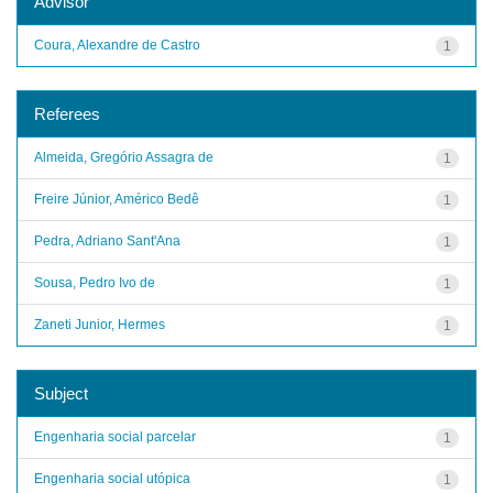
Advisor
Coura, Alexandre de Castro
1
Referees
Almeida, Gregório Assagra de
1
Freire Júnior, Américo Bedê
1
Pedra, Adriano Sant'Ana
1
Sousa, Pedro Ivo de
1
Zaneti Junior, Hermes
1
Subject
Engenharia social parcelar
1
Engenharia social utópica
1