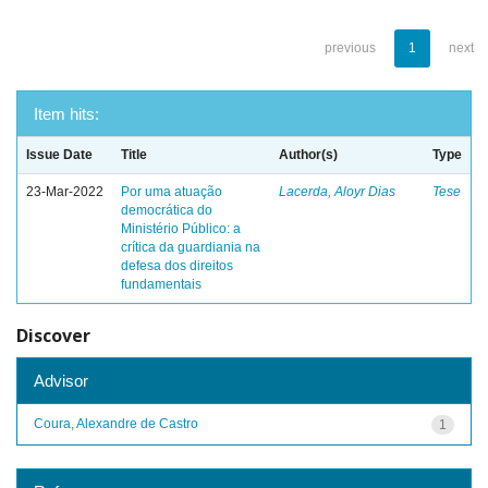
previous
1
next
Item hits:
Issue Date
Title
Author(s)
Type
23-Mar-2022
Por uma atuação
Lacerda, Aloyr Dias
Tese
democrática do
Ministério Público: a
crítica da guardiania na
defesa dos direitos
fundamentais
Discover
Advisor
Coura, Alexandre de Castro
1