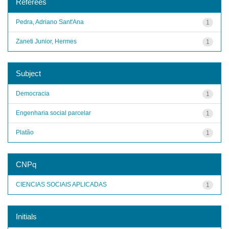
Referees
Pedra, Adriano Sant'Ana
1
Zaneti Junior, Hermes
1
Subject
Democracia
1
Engenharia social parcelar
1
Platão
1
CNPq
CIENCIAS SOCIAIS APLICADAS
1
Initials