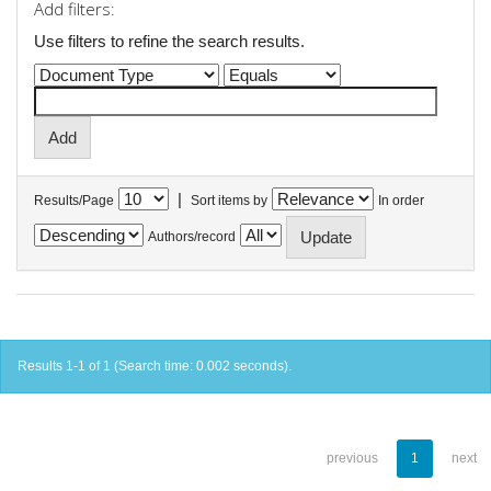
Add filters:
Use filters to refine the search results.
|
Results/Page
Sort items by
In order
Authors/record
Results 1-1 of 1 (Search time: 0.002 seconds).
previous
1
next