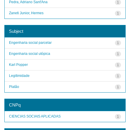
Pedra, Adriano Sant'Ana
1
Zaneti Junior, Hermes
1
Subject
Engenharia social parcelar
1
Engenharia social utópica
1
Karl Popper
1
Legitimidade
1
Platão
1
CNPq
CIENCIAS SOCIAIS APLICADAS
1