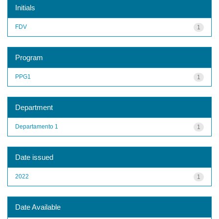
Initials
FDV
1
Program
PPG1
1
Department
Departamento 1
1
Date issued
2022
1
Date Available