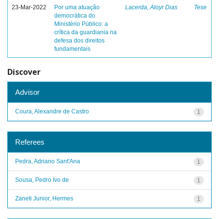
23-Mar-2022
Por uma atuação
Lacerda, Aloyr Dias
Tese
democrática do
Ministério Público: a
crítica da guardiania na
defesa dos direitos
fundamentais
Discover
Advisor
Coura, Alexandre de Castro
1
Referees
Pedra, Adriano Sant'Ana
1
Sousa, Pedro Ivo de
1
Zaneti Junior, Hermes
1