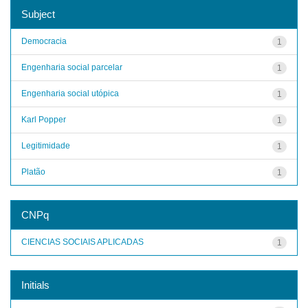
Subject
Democracia
1
Engenharia social parcelar
1
Engenharia social utópica
1
Karl Popper
1
Legitimidade
1
Platão
1
CNPq
CIENCIAS SOCIAIS APLICADAS
1
Initials