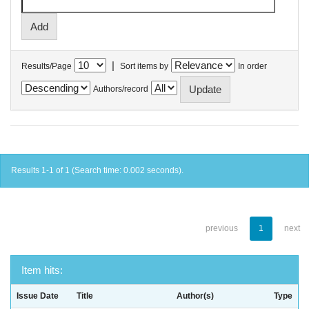
|
Results/Page
Sort items by
In order
Authors/record
Results 1-1 of 1 (Search time: 0.002 seconds).
previous
1
next
Item hits:
Issue Date
Title
Author(s)
Type