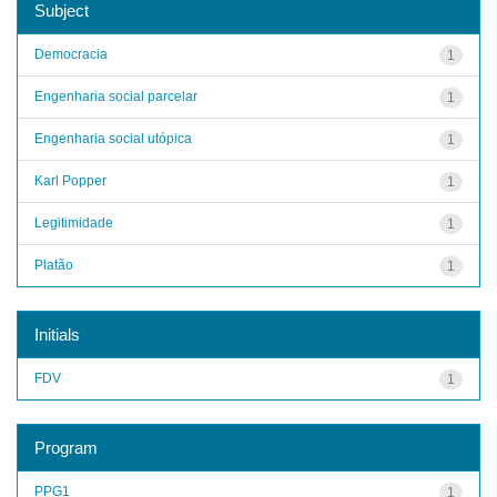
Subject
Democracia
1
Engenharia social parcelar
1
Engenharia social utópica
1
Karl Popper
1
Legitimidade
1
Platão
1
Initials
FDV
1
Program
PPG1
1