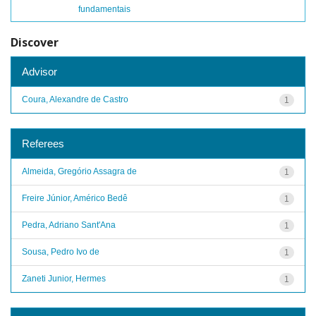
fundamentais
Discover
Advisor
Coura, Alexandre de Castro
1
Referees
Almeida, Gregório Assagra de
1
Freire Júnior, Américo Bedê
1
Pedra, Adriano Sant'Ana
1
Sousa, Pedro Ivo de
1
Zaneti Junior, Hermes
1