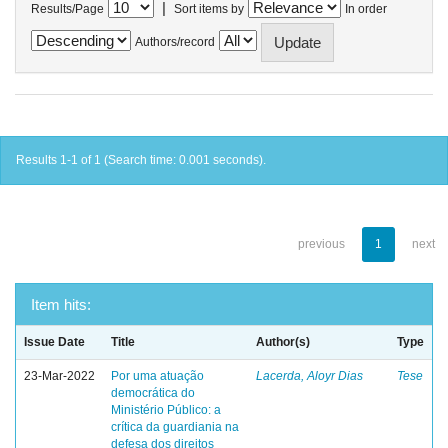
|
Results/Page
Sort items by
In order
Authors/record
Results 1-1 of 1 (Search time: 0.001 seconds).
previous
1
next
Item hits:
Issue Date
Title
Author(s)
Type
23-Mar-2022
Por uma atuação
Lacerda, Aloyr Dias
Tese
democrática do
Ministério Público: a
crítica da guardiania na
defesa dos direitos