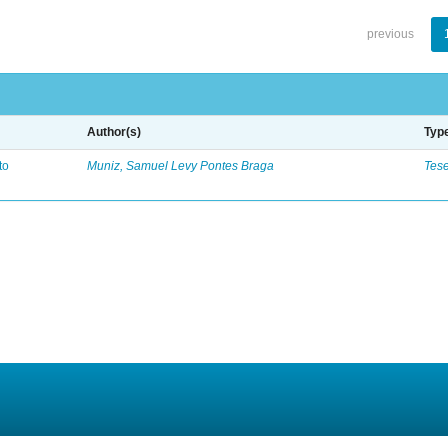
previous
Author(s)
Typ
to
Muniz, Samuel Levy Pontes Braga
Tes