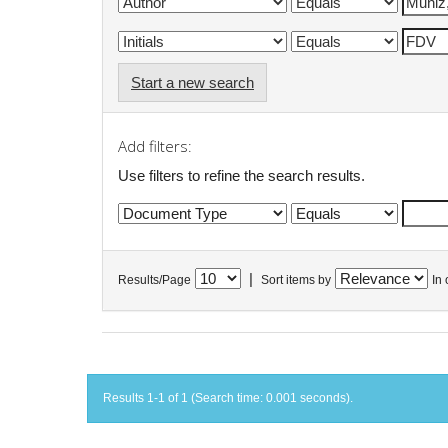
Start a new search
Add filters:
Use filters to refine the search results.
|
Results/Page
Sort items by
In 
Results 1-1 of 1 (Search time: 0.001 seconds).