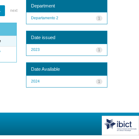
Department
1
next
Departamento 2
1
Date issued
e
2023
1
e
Date Available
2024
1