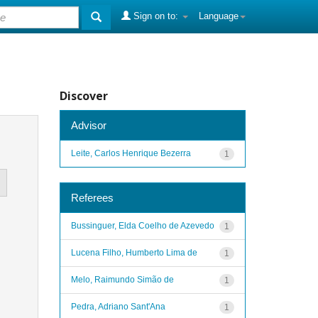
Sign on to:
Language
Discover
Advisor
Leite, Carlos Henrique Bezerra
1
Referees
Bussinguer, Elda Coelho de Azevedo
1
Lucena Filho, Humberto Lima de
1
Melo, Raimundo Simão de
1
Pedra, Adriano Sant'Ana
1