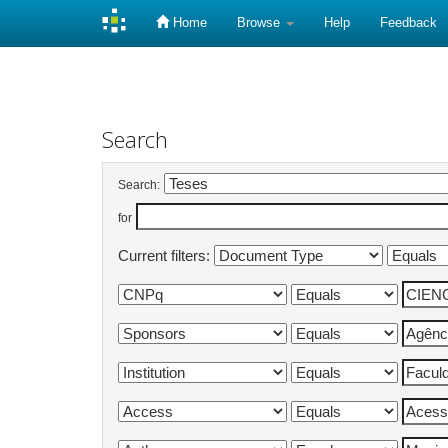
Home
Browse
Help
Feedback
Skip
navigation
Search
Search:
for
Current filters: