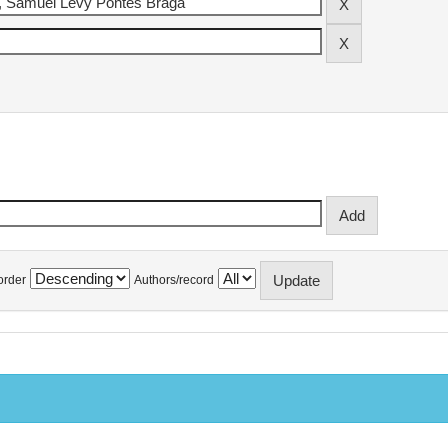
order
Authors/record