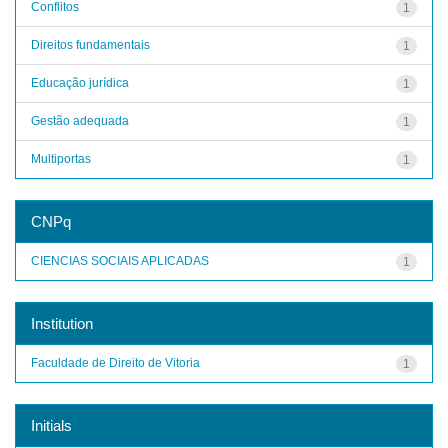
Conflitos
1
Direitos fundamentais
1
Educação jurídica
1
Gestão adequada
1
Multiportas
1
CNPq
CIENCIAS SOCIAIS APLICADAS
1
Institution
Faculdade de Direito de Vitoria
1
Initials