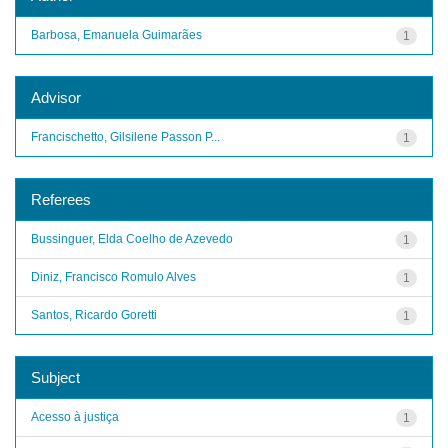
Barbosa, Emanuela Guimarães
1
Advisor
Francischetto, Gilsilene Passon P...
1
Referees
Bussinguer, Elda Coelho de Azevedo
1
Diniz, Francisco Romulo Alves
1
Santos, Ricardo Goretti
1
Subject
Acesso à justiça
1