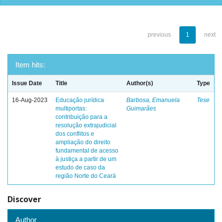
previous
1
next
Item hits:
Issue Date
Title
Author(s)
Type
16-Aug-2023
Educação jurídica
Barbosa, Emanuela
Tese
multiportas:
Guimarães
contribuição para a
resolução extrajudicial
dos conflitos e
ampliação do direito
fundamental de acesso
à justiça a partir de um
estudo de caso da
região Norte do Ceará
Discover
Author