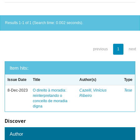
Results 1-1 of 1 (Search time: 0.002 seconds).
previous
1
next
Item hits:
Issue Date
Title
Author(s)
Type
8-Dec-2023
O direito à moradia:
Cazelli, Vinícius
Tese
reinterpretando o
Ribeiro
conceito de moradia
digna
Discover
Author