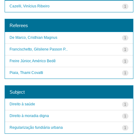
Cazelli, Vinícius Ribeiro
1
Referees
De Marco, Cristhian Magnus
1
Francischetto, Gilsilene Passon P...
1
Freire Júnior, Américo Bedê
1
Piaia, Thami Covatti
1
Subject
Direito à saúde
1
Direito à moradia digna
1
Regularização fundiária urbana
1