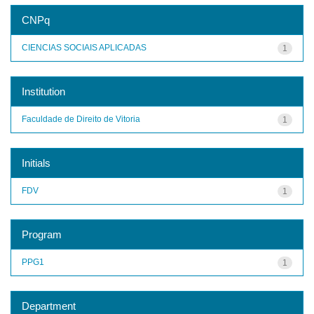
CNPq
CIENCIAS SOCIAIS APLICADAS
1
Institution
Faculdade de Direito de Vitoria
1
Initials
FDV
1
Program
PPG1
1
Department