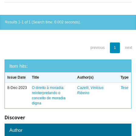
Results 1-1 of 1 (Search time: 0.002 seconds).
previous
1
next
Item hits:
Issue Date
Title
Author(s)
Type
8-Dec-2023
O direito à moradia:
Cazelli, Vinícius
Tese
reinterpretando o
Ribeiro
conceito de moradia
digna
Discover
Author