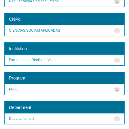
Regularização fundiária urbana
1
CNPq
CIENCIAS SOCIAIS APLICADAS
1
Institution
Faculdade de Direito de Vitoria
1
Program
PPG1
1
Department
Departamento 1
1