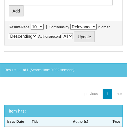
|
Results/Page
Sort items by
In order
Authors/record
Results 1-1 of 1 (Search time: 0.002 seconds).
previous
1
next
Item hits:
Issue Date
Title
Author(s)
Type