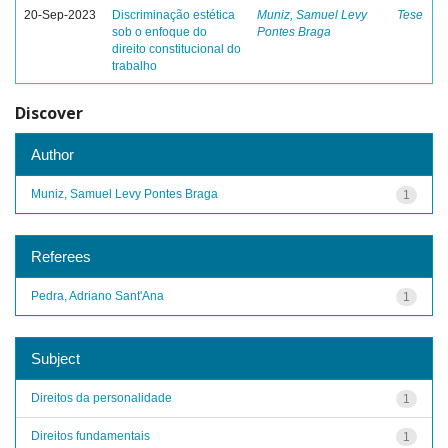
20-Sep-2023
Discriminação estética
Muniz, Samuel Levy
Tese
sob o enfoque do
Pontes Braga
direito constitucional do
trabalho
Discover
Author
Muniz, Samuel Levy Pontes Braga
1
Referees
Pedra, Adriano Sant'Ana
1
Subject
Direitos da personalidade
1
Direitos fundamentais
1