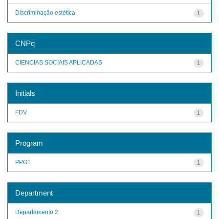
Discriminação estética
1
CNPq
CIENCIAS SOCIAIS APLICADAS
1
Initials
FDV
1
Program
PPG1
1
Department
Departamento 2
1