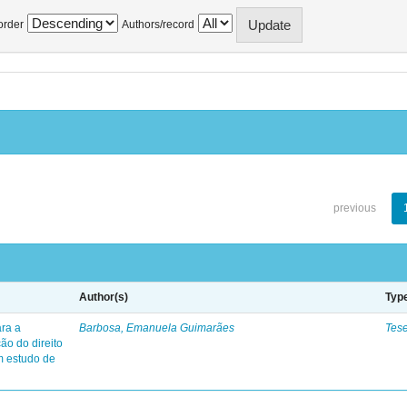
order
Authors/record
previous
Author(s)
Typ
ara a
Barbosa, Emanuela Guimarães
Tes
ção do direito
um estudo de