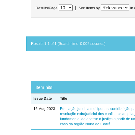
|
Results/Page
Sort items by
In 
Results 1-1 of 1 (Search time: 0.002 seconds).
Item hits:
Issue Date
Title
16-Aug-2023
Educação jurídica multiportas: contribuição p
resolução extrajudicial dos conflitos e amplia
fundamental de acesso à justiça a partir de 
caso da região Norte do Ceará