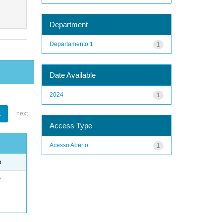
Department
Departamento 1
1
Date Available
2024
1
1
next
Access Type
Acesso Aberto
1
e
e