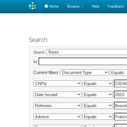
Home
Browse
Help
Feedback
Skip
navigation
Search
Search:
for
Current filters: