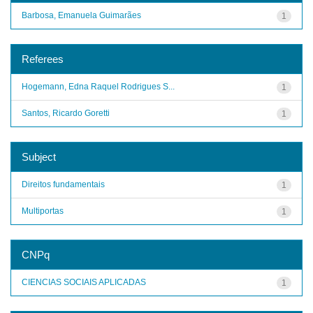
Barbosa, Emanuela Guimarães
1
Referees
Hogemann, Edna Raquel Rodrigues S...
1
Santos, Ricardo Goretti
1
Subject
Direitos fundamentais
1
Multiportas
1
CNPq
CIENCIAS SOCIAIS APLICADAS
1