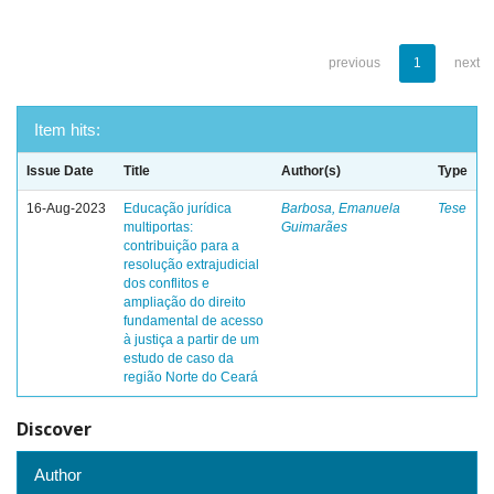
previous
1
next
Item hits:
Issue Date
Title
Author(s)
Type
16-Aug-2023
Educação jurídica
Barbosa, Emanuela
Tese
multiportas:
Guimarães
contribuição para a
resolução extrajudicial
dos conflitos e
ampliação do direito
fundamental de acesso
à justiça a partir de um
estudo de caso da
região Norte do Ceará
Discover
Author