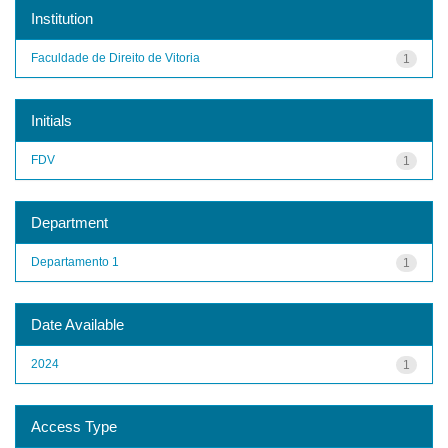
Institution
Faculdade de Direito de Vitoria
1
Initials
FDV
1
Department
Departamento 1
1
Date Available
2024
1
Access Type