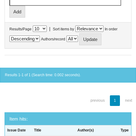
|
Results/Page
Sort items by
In order
Authors/record
Results 1-1 of 1 (Search time: 0.002 seconds).
previous
1
next
Item hits:
Issue Date
Title
Author(s)
Type