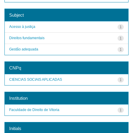
Subject
Acesso à justiça
1
Direitos fundamentais
1
Gestão adequada
1
CNPq
CIENCIAS SOCIAIS APLICADAS
1
Institution
Faculdade de Direito de Vitoria
1
Initials