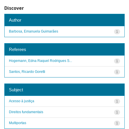
Discover
Author
Barbosa, Emanuela Guimarães
1
Referees
Hogemann, Edna Raquel Rodrigues S...
1
Santos, Ricardo Goretti
1
Subject
Acesso à justiça
1
Direitos fundamentais
1
Multiportas
1