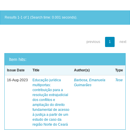
Results 1-1 of 1 (Search time: 0.001 seconds).
previous
1
next
Item hits:
Issue Date
Title
Author(s)
Type
16-Aug-2023
Educação jurídica
Barbosa, Emanuela
Tese
multiportas:
Guimarães
contribuição para a
resolução extrajudicial
dos conflitos e
ampliação do direito
fundamental de acesso
à justiça a partir de um
estudo de caso da
região Norte do Ceará