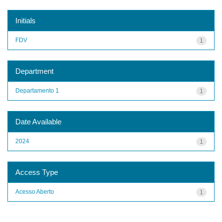
Initials
FDV
1
Department
Departamento 1
1
Date Available
2024
1
Access Type
Acesso Aberto
1