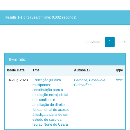
Results 1-1 of 1 (Search time: 0.002 seconds).
previous
1
next
Item hits:
Issue Date
Title
Author(s)
Type
16-Aug-2023
Educação jurídica
Barbosa, Emanuela
Tese
multiportas:
Guimarães
contribuição para a
resolução extrajudicial
dos conflitos e
ampliação do direito
fundamental de acesso
à justiça a partir de um
estudo de caso da
região Norte do Ceará