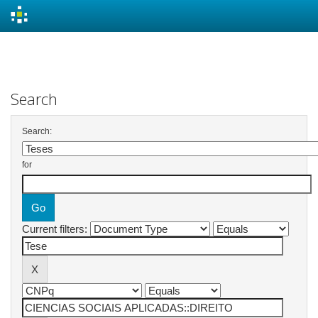
Skip
navigation
Search
Search:
for
Current filters: