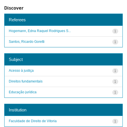
Discover
Referees
Hogemann, Edna Raquel Rodrigues S...
1
Santos, Ricardo Goretti
1
Subject
Acesso à justiça
1
Direitos fundamentais
1
Educação jurídica
1
Institution
Faculdade de Direito de Vitoria
1