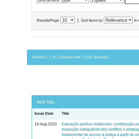
|
Results/Page
Sort items by
In 
Results 1-1 of 1 (Search time: 0.028 seconds).
Item hits:
Issue Date
Title
16-Aug-2023
Educação jurídica multiportas: contribuição p
resolução extrajudicial dos conflitos e amplia
fundamental de acesso à justiça a partir de 