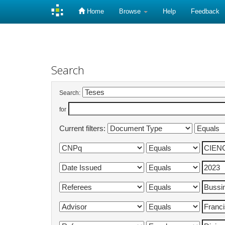
Home
Browse
Help
Feedback
Skip
navigation
Search
Search:
for
Current filters: