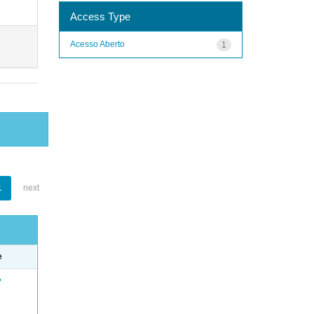
Access Type
Acesso Aberto
1
1
next
e
e