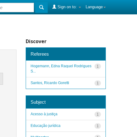
Sign on to:
Language
Discover
Referees
Hogemann, Edna Raquel Rodrigues
1
S...
Santos, Ricardo Goretti
1
Subject
Acesso à justiça
1
Educação jurídica
1