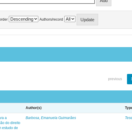
order
Authors/record
previous
Author(s)
Typ
ara a
Barbosa, Emanuela Guimarães
Tes
ção do direito
um estudo de