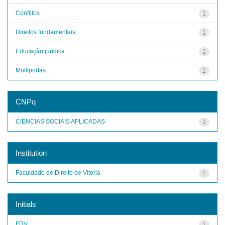
Conflitos
1
Direitos fundamentais
1
Educação jurídica
1
Multiportas
1
CNPq
CIENCIAS SOCIAIS APLICADAS
1
Institution
Faculdade de Direito de Vitoria
1
Initials
FDV
1