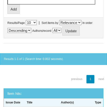
|
Results/Page
Sort items by
In order
Authors/record
Results 1-1 of 1 (Search time: 0.002 seconds).
previous
1
next
Item hits:
Issue Date
Title
Author(s)
Type