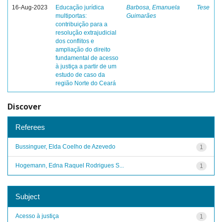
16-Aug-2023
Educação jurídica
Barbosa, Emanuela
Tese
multiportas:
Guimarães
contribuição para a
resolução extrajudicial
dos conflitos e
ampliação do direito
fundamental de acesso
à justiça a partir de um
estudo de caso da
região Norte do Ceará
Discover
Referees
Bussinguer, Elda Coelho de Azevedo
1
Hogemann, Edna Raquel Rodrigues S...
1
Subject
Acesso à justiça
1