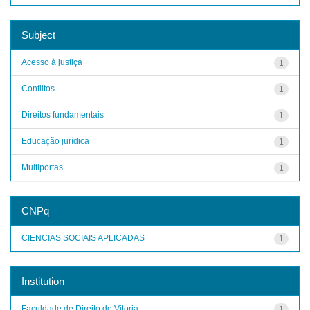
Subject
Acesso à justiça
1
Conflitos
1
Direitos fundamentais
1
Educação jurídica
1
Multiportas
1
CNPq
CIENCIAS SOCIAIS APLICADAS
1
Institution
Faculdade de Direito de Vitoria
1