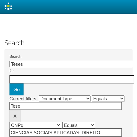
Skip
navigation
Search
Search:
for
Current filters: