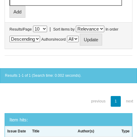
|
Results/Page
Sort items by
In order
Authors/record
Results 1-1 of 1 (Search time: 0.002 seconds).
previous
1
next
Item hits:
Issue Date
Title
Author(s)
Type