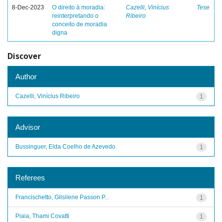
8-Dec-2023
O direito à moradia:
Cazelli, Vinícius
Tese
reinterpretando o
Ribeiro
conceito de moradia
digna
Discover
Author
Cazelli, Vinícius Ribeiro
1
Advisor
Bussinguer, Elda Coelho de Azevedo
1
Referees
Francischetto, Gilsilene Passon P...
1
Piaia, Thami Covatti
1