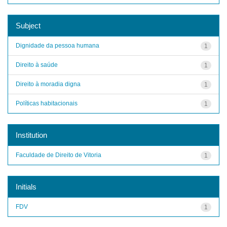
Subject
Dignidade da pessoa humana
1
Direito à saúde
1
Direito à moradia digna
1
Políticas habitacionais
1
Institution
Faculdade de Direito de Vitoria
1
Initials
FDV
1