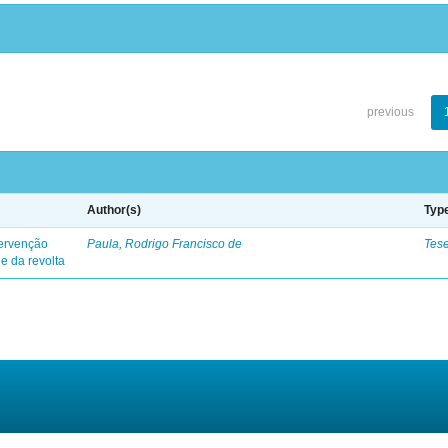
previous
Author(s)
Typ
tervenção
Paula, Rodrigo Francisco de
Tes
 e da revolta