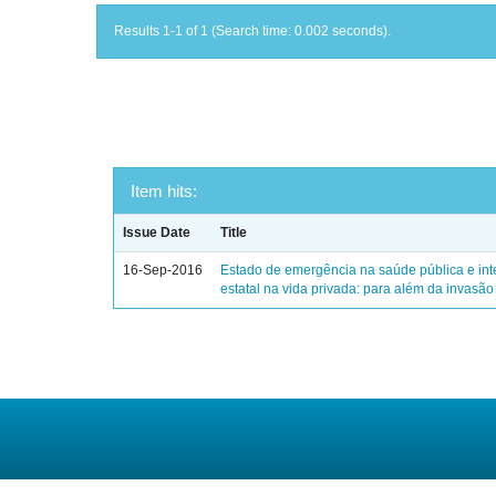
Results 1-1 of 1 (Search time: 0.002 seconds).
Item hits:
Issue Date
Title
16-Sep-2016
Estado de emergência na saúde pública e in
estatal na vida privada: para além da invasão