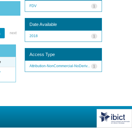
FDV
1
Date Available
1
next
2018
1
Access Type
e
Attribution-NonCommercial-NoDeriv...
1
e