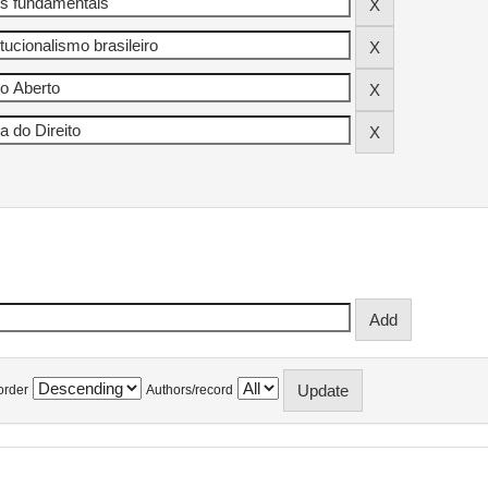
order
Authors/record