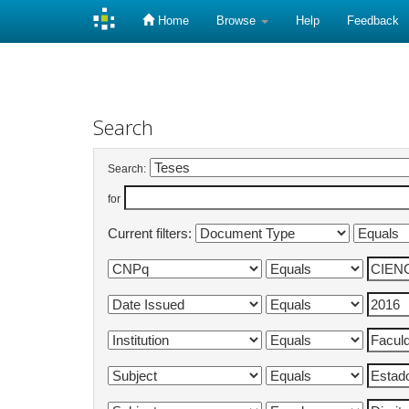
Home
Browse
Help
Feedback
Skip
navigation
Search
Search:
for
Current filters: