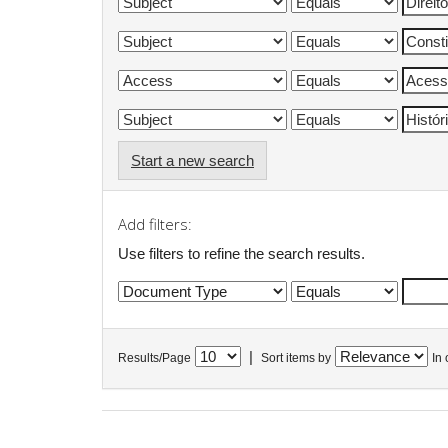
Start a new search
Add filters:
Use filters to refine the search results.
|
Results/Page
Sort items by
In 