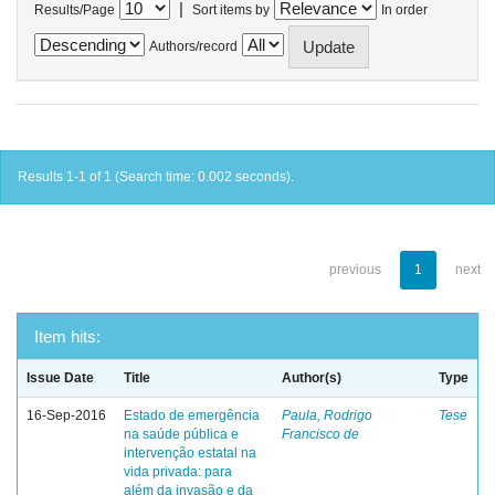
|
Results/Page
Sort items by
In order
Authors/record
Results 1-1 of 1 (Search time: 0.002 seconds).
previous
1
next
Item hits:
Issue Date
Title
Author(s)
Type
16-Sep-2016
Estado de emergência
Paula, Rodrigo
Tese
na saúde pública e
Francisco de
intervenção estatal na
vida privada: para
além da invasão e da