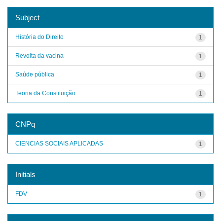
Subject
História do Direito
1
Revolta da vacina
1
Saúde pública
1
Teoria da Constituição
1
CNPq
CIENCIAS SOCIAIS APLICADAS
1
Initials
FDV
1