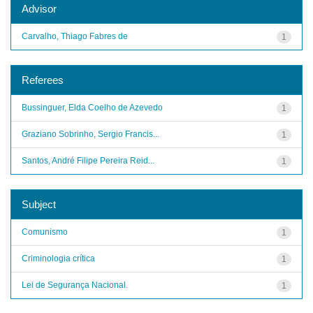
Advisor
Carvalho, Thiago Fabres de
1
Referees
Bussinguer, Elda Coelho de Azevedo
1
Graziano Sobrinho, Sergio Francis...
1
Santos, André Filipe Pereira Reid...
1
Subject
Comunismo
1
Criminologia crítica
1
Lei de Segurança Nacional.
1