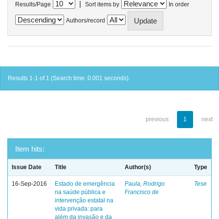
|
Results/Page
Sort items by
In order
Authors/record
Results 1-1 of 1 (Search time: 0.001 seconds).
previous
1
next
Item hits:
Issue Date
Title
Author(s)
Type
16-Sep-2016
Estado de emergência
Paula, Rodrigo
Tese
na saúde pública e
Francisco de
intervenção estatal na
vida privada: para
além da invasão e da