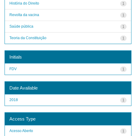
História do Direito
1
Revolta da vacina
1
Saúde pública
1
Teoria da Constituição
1
Initials
FDV
1
Date Available
2018
1
Access Type
Acesso Aberto
1