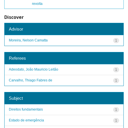
revolta
Discover
Advisor
Moreira, Nelson Camatta
1
Referees
Adeodato, João Mauricio Leitão
1
Carvalho, Thiago Fabres de
1
Subject
Direitos fundamentais
1
Estado de emergência
1