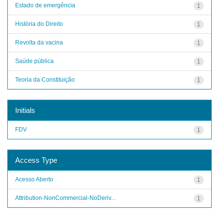
Estado de emergência
1
História do Direito
1
Revolta da vacina
1
Saúde pública
1
Teoria da Constituição
1
Initials
FDV
1
Access Type
Acesso Aberto
1
Attribution-NonCommercial-NoDeriv...
1