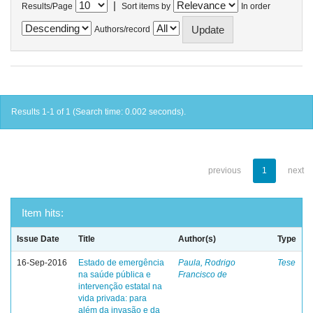
|
Results/Page
Sort items by
In order
Authors/record
Results 1-1 of 1 (Search time: 0.002 seconds).
previous
1
next
Item hits:
Issue Date
Title
Author(s)
Type
16-Sep-2016
Estado de emergência
Paula, Rodrigo
Tese
na saúde pública e
Francisco de
intervenção estatal na
vida privada: para
além da invasão e da