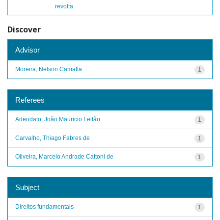
revolta
Discover
Advisor
Moreira, Nelson Camatta
1
Referees
Adeodato, João Mauricio Leitão
1
Carvalho, Thiago Fabres de
1
Oliveira, Marcelo Andrade Cattoni de
1
Subject
Direitos fundamentais
1