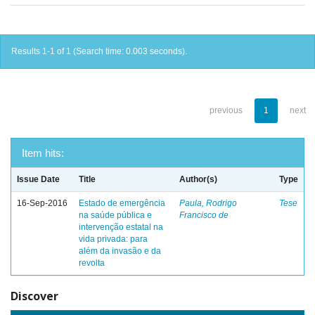
Results 1-1 of 1 (Search time: 0.003 seconds).
previous
1
next
Item hits:
Issue Date
Title
Author(s)
Type
16-Sep-2016
Estado de emergência
Paula, Rodrigo
Tese
na saúde pública e
Francisco de
intervenção estatal na
vida privada: para
além da invasão e da
revolta
Discover