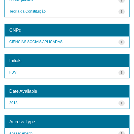
1
Teoria da Constituição
1
CNPq
CIENCIAS SOCIAIS APLICADAS
1
Initials
FDV
1
Date Available
2018
1
Access Type
Acesso Aberto
1