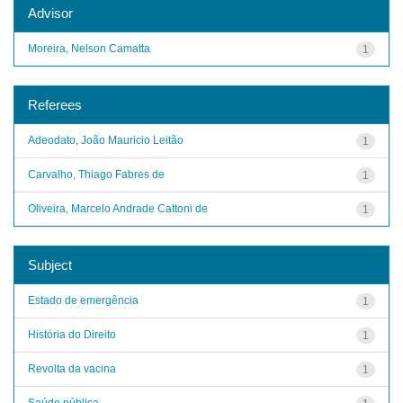
Advisor
Moreira, Nelson Camatta
1
Referees
Adeodato, João Mauricio Leitão
1
Carvalho, Thiago Fabres de
1
Oliveira, Marcelo Andrade Cattoni de
1
Subject
Estado de emergência
1
História do Direito
1
Revolta da vacina
1
Saúde pública