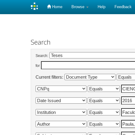
Home
Browse
Help
Feedback
Skip
navigation
Search
Search:
for
Current filters: