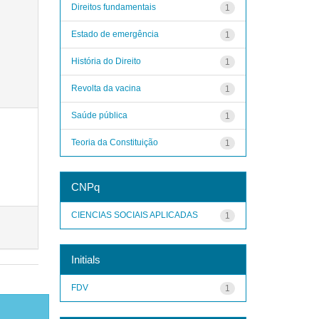
Direitos fundamentais
1
Estado de emergência
1
História do Direito
1
Revolta da vacina
1
Saúde pública
1
Teoria da Constituição
1
CNPq
CIENCIAS SOCIAIS APLICADAS
1
Initials
FDV
1