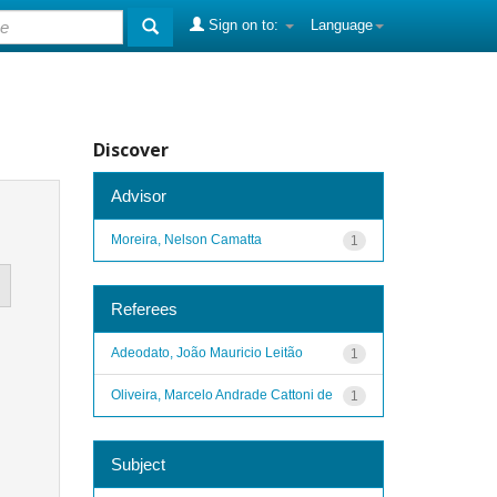
Sign on to:
Language
Discover
Advisor
Moreira, Nelson Camatta
1
Referees
Adeodato, João Mauricio Leitão
1
Oliveira, Marcelo Andrade Cattoni de
1
Subject