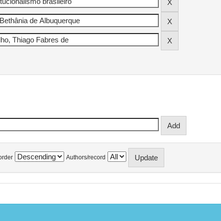
order
Authors/record