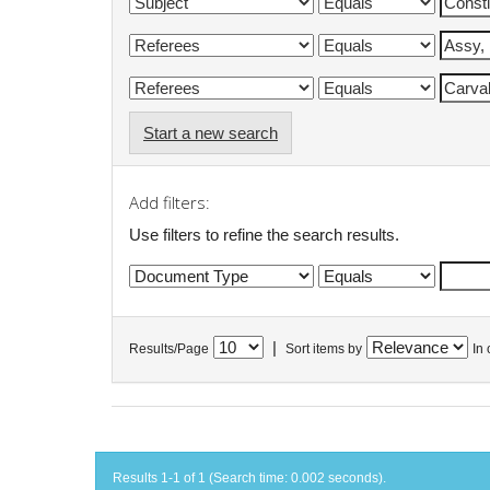
Start a new search
Add filters:
Use filters to refine the search results.
|
Results/Page
Sort items by
In 
Results 1-1 of 1 (Search time: 0.002 seconds).