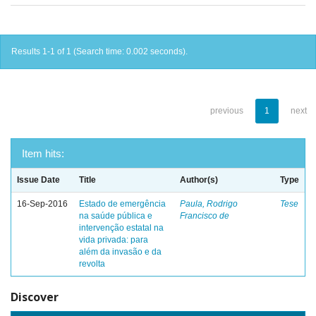
Results 1-1 of 1 (Search time: 0.002 seconds).
previous
1
next
Item hits:
Issue Date
Title
Author(s)
Type
16-Sep-2016
Estado de emergência
Paula, Rodrigo
Tese
na saúde pública e
Francisco de
intervenção estatal na
vida privada: para
além da invasão e da
revolta
Discover