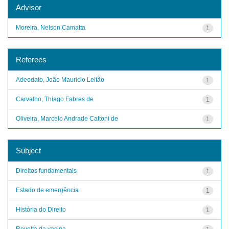
Advisor
Moreira, Nelson Camatta
1
Referees
Adeodato, João Mauricio Leitão
1
Carvalho, Thiago Fabres de
1
Oliveira, Marcelo Andrade Cattoni de
1
Subject
Direitos fundamentais
1
Estado de emergência
1
História do Direito
1
Revolta da vacina