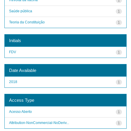
1
Saúde pública
1
Teoria da Constituição
1
Initials
FDV
1
Date Available
2018
1
Access Type
Acesso Aberto
1
Attribution-NonCommercial-NoDeriv...
1