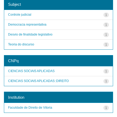
Subject
Controle judicial
1
Democracia representativa
1
Desvio de finalidade legislativo
1
Teoria do discurso
1
CNPq
CIENCIAS SOCIAIS APLICADAS
1
CIENCIAS SOCIAIS APLICADAS::DIREITO
1
Institution
Faculdade de Direito de Vitoria
1