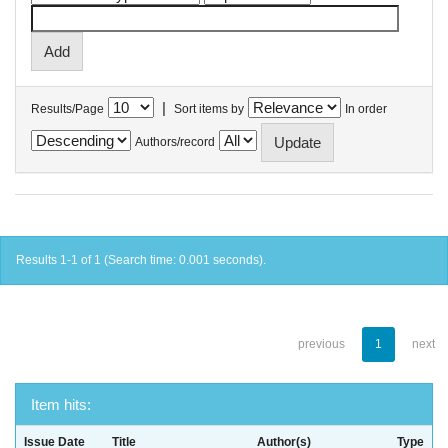
|
Results/Page
Sort items by
In order
Authors/record
Results 1-1 of 1 (Search time: 0.001 seconds).
previous
1
next
Item hits:
Issue Date
Title
Author(s)
Type