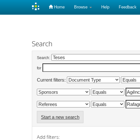
Home
Browse
Help
Feedback
Skip
navigation
Search
Search:
for
Current filters:
Start a new search
Add filters: