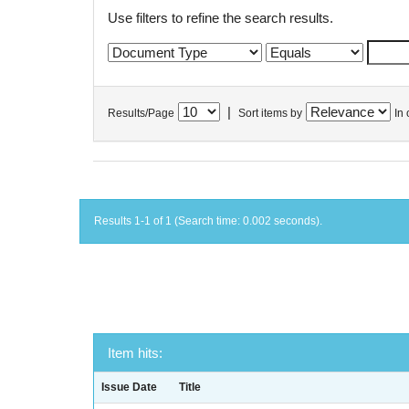
Use filters to refine the search results.
|
Results/Page
Sort items by
In 
Results 1-1 of 1 (Search time: 0.002 seconds).
Item hits:
Issue Date
Title