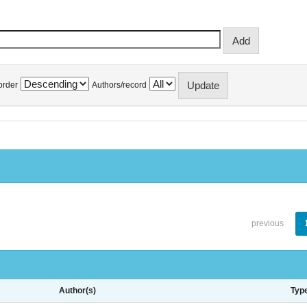
order
Authors/record
previous
Author(s)
Typ