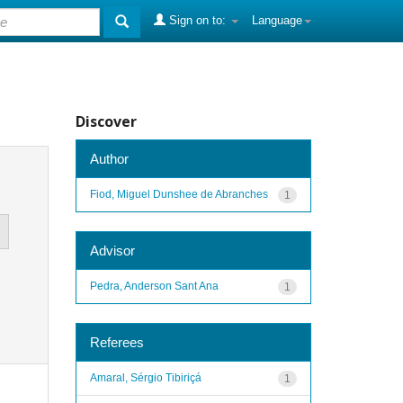
Sign on to:
Language
Discover
Author
Fiod, Miguel Dunshee de Abranches
1
Advisor
Pedra, Anderson Sant Ana
1
Referees
Amaral, Sérgio Tibiriçá
1