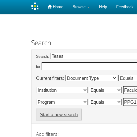
Home
Browse
Help
Feedback
Skip
navigation
Search
Search:
for
Current filters:
Start a new search
Add filters: