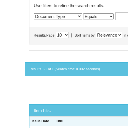
Use filters to refine the search results.
|
Results/Page
Sort items by
In 
Results 1-1 of 1 (Search time: 0.002 seconds).
Item hits:
Issue Date
Title