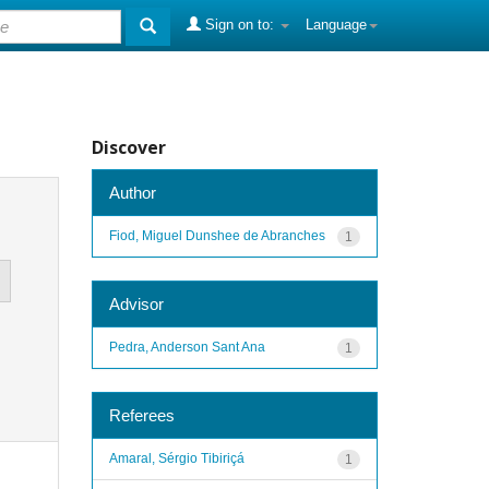
Sign on to:
Language
Discover
Author
Fiod, Miguel Dunshee de Abranches
1
Advisor
Pedra, Anderson Sant Ana
1
Referees
Amaral, Sérgio Tibiriçá
1