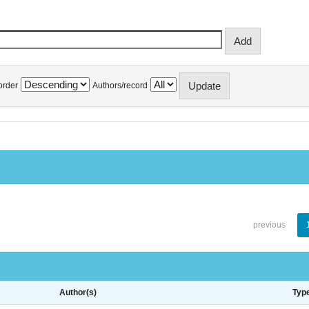
order
Authors/record
previous
Author(s)
Typ