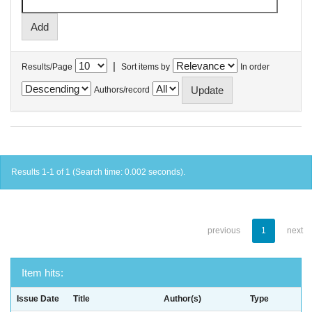
|
Results/Page
Sort items by
In order
Authors/record
Results 1-1 of 1 (Search time: 0.002 seconds).
previous
1
next
Item hits:
Issue Date
Title
Author(s)
Type