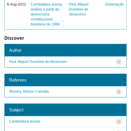
8-Aug-2022
Candidatura avulsa:
Fiod, Miguel
Dissertação
análise a partir da
Dunshee de
democracia
Abranches
constitucional
brasileira de 1988
Discover
Author
Fiod, Miguel Dunshee de Abranches
1
Referees
Moreira, Nelson Camatta
1
Subject
Candidatura avulsa
1